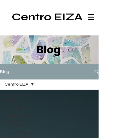
Centro EIZA
Blog
Blog
Centro EIZA
Todas las
entradas
Terapia EMDR
Mindfulness y
Regulación
Emocional
Terapia Pareja
y Relaciones