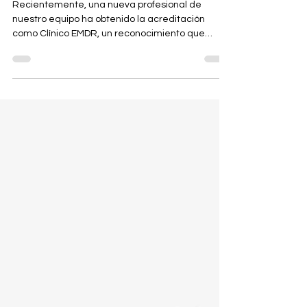
Recientemente, una nueva profesional de
nuestro equipo ha obtenido la acreditación
como Clínico EMDR, un reconocimiento que
refleja un recorrido de formación especializada,
experiencia clínica y supervisión continuada
dentro de este enfoque terapéutico.