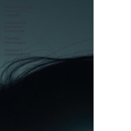
Preguntas que
nos hacéis n
consulta
Ansiedad y
bienestar
emocional
Trauma
Psicólogico
Infancia y
Adolescencia
Centro EIZA