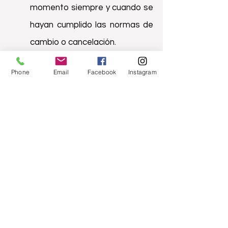
momento siempre y cuando se
hayan cumplido las normas de
cambio o cancelación.
Phone
Email
Facebook
Instagram
¿Cuál es el precio de los
Programas del Método
Eline Snel / Talleres de
Mindfulness?
Para informarte sobre el coste
de los diferentes programas
puedes ponerte en contacto