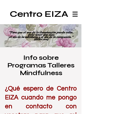
Centro EIZA
Acuarela realizada por L.P.©
"Para que el ave de la iluminación pueda volar,
debe tener dos alas:
el ala de la sabiduría y el ala de la compasión."
(dicho zen)
Info sobre
Programas Talleres
Mindfulness
¿Qué espero de Centro
EIZA cuando me pongo
en contacto con