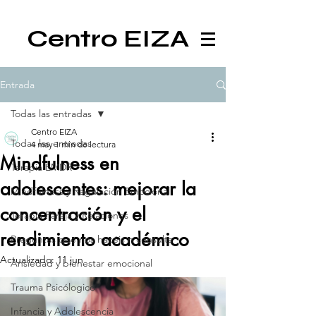
Centro EIZA
Entrada
Todas las entradas
Centro EIZA
Todas las entradas
4 may
1 min de lectura
Mindfulness en
Terapia EMDR
adolescentes: mejorar la
Mindfulness y Regulación Emocional
concentración y el
Terapia Pareja y Relaciones
rendimiento académico
Preguntas que nos hacéis n consulta
Actualizado:
11 jun
Ansiedad y bienestar emocional
Trauma Psicólogico
Infancia y Adolescencia