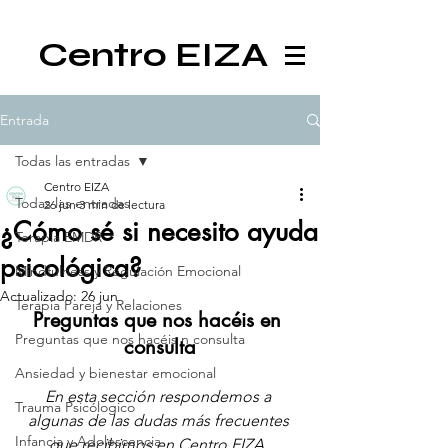
Centro EIZA
Entrada
Todas las entradas
Centro EIZA
Todas las entradas
26 jun
3 min de lectura
¿Cómo sé si necesito ayuda
Terapia EMDR
psicológica?
Mindfulness y Regulación Emocional
Actualizado:
26 jun
Terapia Pareja y Relaciones
Preguntas que nos hacéis en 
Preguntas que nos hacéis n consulta
consulta
Ansiedad y bienestar emocional
En esta sección respondemos a 
Trauma Psicólogico
algunas de las dudas más frecuentes 
Infancia y Adolescencia
que recibimos en Centro EIZA, 